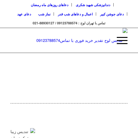
دندانپزشکی شهید شکری
دعاهای روزهای ماه رمضان
دعای جوشن کبیر
اعمال و دعاهای شب قدر
نماز شب
دعای عهد
تماس با تهران لوح : 09123788574 / 88930127-021