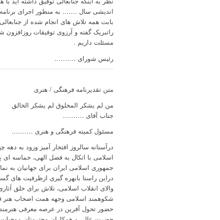
نظر به اینکه جنابعالی توفیق داشته اید 
اندیشی سال ……. به منظور اجرای برنامه ها
بابت همه تلاش های انجام شده از جنابعال
راتبریک گفته و آرزوی توفیقات روزافزون ش
مسئلت داریم .
رئیس شورای ……….
متن تقدیرنامه فرهنگی / هنری
من لم یشکر المخلوق لم یشکر الخالق
جناب آقای ……….
مسئول کمیته فرهنگی و هنری ……….
درآستانه سالروز افتخار آمیز ورود به دهه
اسلامی با اتکال به فضل الهی، حماسه ای پ
جمهوری اسلامی ایران برای جهانیان به نما
دراین راستا بابهره گیری ازظرفیت های گست
والای انقلاب اسلامی، تلاش برای خلق آثار
شکوهمند اسلامی وجهه همت اصحاب هنر قر
حضور تحول آفرین در عرصه معرفی هنرمندان
حضرت عالی و همکاران محترمتان موجبات 