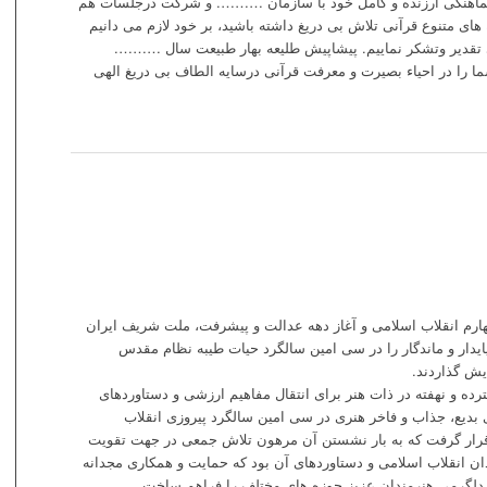
با هماهنگی ارزنده و کامل خود با سازمان ………. و شرکت درجلسات هم
ی متنوع قرآنی تلاش بی دریغ داشته باشید، بر خود لازم می دانیم
ی تقدیر وتشکر نماییم. پیشاپیش طلیعه بهار طبیعت سال ……….
ما را در احیاء بصیرت و معرفت قرآنی درسایه الطاف بی دریغ الهی
 چهارم انقلاب اسلامی و آغاز دهه عدالت و پیشرفت، ملت شریف ایران
ایدار و ماندگار را در سی امین سالگرد حیات طیبه نظام مقدس
یش گذاردند.
رده و نهفته در ذات هنر برای انتقال مفاهیم ارزشی و دستاوردهای
ی بدیع، جذاب و فاخر هنری در سی امین سالگرد پیروزی انقلاب
ار گرفت که به بار نشستن آن مرهون تلاش جمعی در جهت تقویت
 انقلاب اسلامی و دستاوردهای آن بود که حمایت و همکاری مجدانه
دلگرمی هنرمندان عزیز حوزه های مختلف را فراهم ساخت.