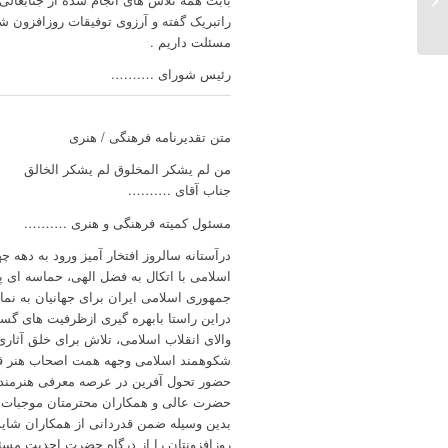
طرح گندم
راتبریک گفته و آرزوی توفیقات روزافزون ش
مسئلت داریم .
رئیس شورای ……….
متن تقدیرنامه فرهنگی / هنری
من لم یشکر المخلوق لم یشکر الخالق
جناب آقای ……….
مسئول کمیته فرهنگی و هنری ……….
درآستانه سالروز افتخار آمیز ورود به دهه
اسلامی با اتکال به فضل الهی، حماسه ای پ
جمهوری اسلامی ایران برای جهانیان به نما
دراین راستا بابهره گیری ازظرفیت های گست
والای انقلاب اسلامی، تلاش برای خلق آثار
شکوهمند اسلامی وجهه همت اصحاب هنر قر
حضور تحول آفرین در عرصه معرفی هنرمندان
حضرت عالی و همکاران محترمتان موجبات 
بدین وسیله ضمن قدردانی از همکاران شایس
روزافزونتان را از درگاه حضرت احدیت مسئ