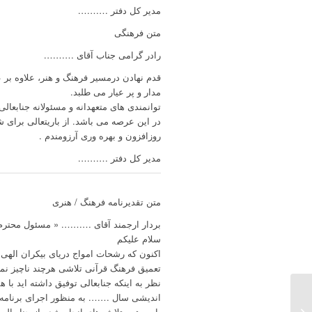
مدیر کل دفتر ……….
متن فرهنگی
رادر گرامی جناب آقای ……….
قدم نهادن درمسیر فرهنگ و هنر، علاوه بر ع
مدار و پر عیار می طلبد.
توانمندی های متعهدانه و مسئولانه جنابعا
در این عرصه می باشد. از باریتعالی برای ش
روزافزون و بهره وری آرزومندم .
مدیر کل دفتر ……….
متن تقدیرنامه فرهنگ / هنری
بردار ارجمند آقای ………. « مسئول محت
سلام علیکم
اکنون که رشحات امواج دریای بیکران الهی
تعمیق فرهنگ قرآنی تلاشی هرچند ناچیز نمائ
نظر به اینکه جنابعالی توفیق داشته اید 
اندیشی سال ……. به منظور اجرای برنامه ها
لوح تقدیر جعبه چوبی با
بابت همه تلاش های انجام شده از جنابعال