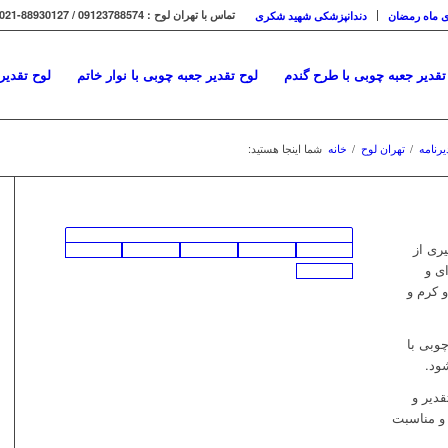
تماس با تهران لوح : 09123788574 / 88930127-021
ی ماه رمضان
دندانپزشکی شهید شکری
تقدیر جعبه چوبی با طرح گندم
لوح تقدیر جعبه چوبی با نوار خاتم
لوح تقدیر
یرنامه
/
تهران لوح
/
خانه
شما اینجا هستید:
یری از
ی و
 کرم و
وبی با
ود.
قدیر و
و مناسبت