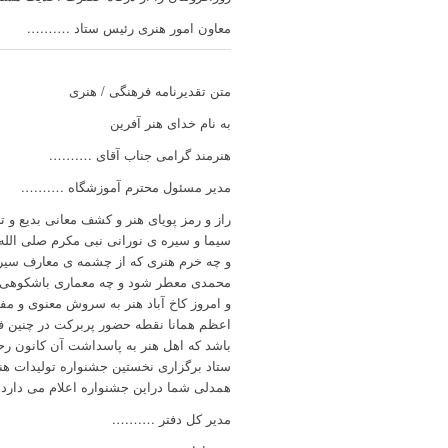
معاون امور هنری رئیس ستاد ……….
متن تقدیرنامه فرهنگی / هنری
به نام خدای هنر آفرین
هنرمند گرامی جناب آقای ……….
مدیر مسئول محترم آموزشگاه ……….
راز و رمز پویای هنر و کشف معانی بدیع و
سیما و سیره ی نورانی نبی مکرم صلی الله 
و چه خرم هنری که از چشمه ی معارف سیراب
محمدی معطر شود و چه معماری باشکوهی، بن
و امروز کاخ آباد هنر به سروش معنوی و مفه
اعظم همانا نقطه حضور پربرکت در چنین 
باشد که اهل هنر به پاسداشت آن کانون رح
ستاد برگزاری نخستین جشنواره تولیدات ه
همدلی شما دراین جشنواره اعلام می دارد.
مدیر کل دفتر ……….