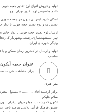
تولید و فروش انواع لوح تقدیر جعبه چوبی با
خاتم مخصوص لوح تقدیر تهران لوح.
امکان خرید اینترنتی بدون مراجعه حضوری ا
تقدیرنامه و لوح تقدیر جعبه چوبی با نوار خا
ارسال لوح تقدیر جعبه چوبی با نوار خاتم به
تهران،مشهد،ساری،رشت،بوشهر،اراک،زنجان،
ودیگر شهرهای ایران.
تولید و ارسال در کمترین زمان ممکن و با 
مناسب.
عنوان جعبه آیکون 
برای مشاهده متن مناسب ب
متن هنری
برادر ارجمند آقای ………. « مسئول محت
سلام علیکم
اکنون که رشحات امواج دریای بیکران الهی
تعمیق فرهنگ قرآنی تلاشی هرچند ناچیز نمائ