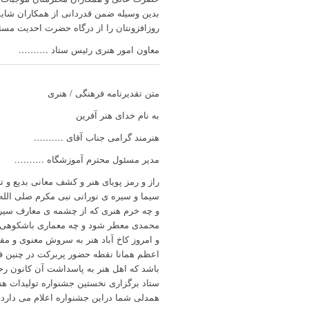
بدین وسیله ضمن قدردانی از همکاران شایس
روزافزونتان را از درگاه حضرت احدیت مسئ
معاون امور هنری رئیس ستاد ……….
متن تقدیرنامه فرهنگی / هنری
به نام خدای هنر آفرین
هنرمند گرامی جناب آقای ……….
مدیر مسئول محترم آموزشگاه ……….
راز و رمز پویای هنر و کشف معانی بدیع و
سیما و سیره ی نورانی نبی مکرم صلی الله 
و چه خرم هنری که از چشمه ی معارف سیراب
محمدی معطر شود و چه معماری باشکوهی، بن
و امروز کاخ آباد هنر به سروش معنوی و مفه
اعظم همانا نقطه حضور پربرکت در چنین 
باشد که اهل هنر به پاسداشت آن کانون رح
ستاد برگزاری نخستین جشنواره تولیدات ه
همدلی شما دراین جشنواره اعلام می دارد.