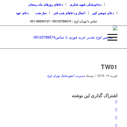
دندانپزشکی شهید شکری
دعاهای روزهای ماه رمضان
دعای جوشن کبیر
اعمال و دعاهای شب قدر
نماز شب
دعای عهد
تماس با تهران لوح : 09123788574 / 88930127-021
TW01
/
فوریه 14, 2018
توسط
مدیریت انفورماتیک تهران لوح
اشتراک گذاری این نوشته