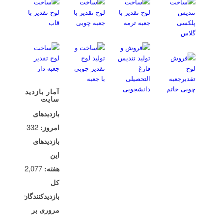
آمار بازدید
سایت
بازدیدهای
332
امروز:
بازدیدهای
این
2,077
هفته:
کل
26,559
بازدیدکنند‌گان:
مروری بر