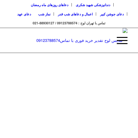
دندانپزشکی شهید شکری
دعاهای روزهای ماه رمضان
دعای جوشن کبیر
اعمال و دعاهای شب قدر
نماز شب
دعای عهد
تماس با تهران لوح : 09123788574 / 88930127-021