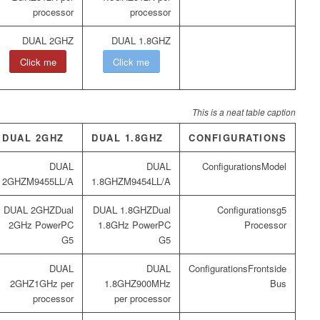
processor
processor
Click me
Click me
This is a neat table caption
DUAL 2GHZ
DUAL 1.8GHZ
CONFIGURATIONS
Model
M9455LL/A
M9454LL/A
Dual
Dual
g5
2GHz PowerPC
1.8GHz PowerPC
Processor
G5
G5
Frontside
1GHz per
900MHz
Bus
processor
per processor