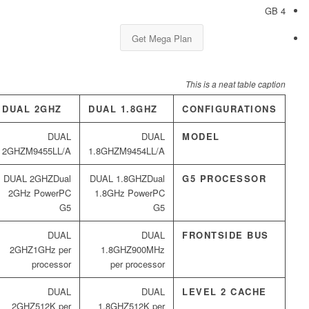
4 GB
Get Mega Plan
This is a neat table caption
DUAL 2GHZ
DUAL 1.8GHZ
CONFIGURATIONS
MODEL
M9455LL/A
M9454LL/A
Dual
Dual
G5 PROCESSOR
2GHz PowerPC
1.8GHz PowerPC
G5
G5
FRONTSIDE BUS
1GHz per
900MHz
processor
per processor
LEVEL 2 CACHE
512K per
512K per