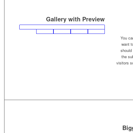
Gallery with Preview
You ca
want t
should 
the su
visitors 
Big